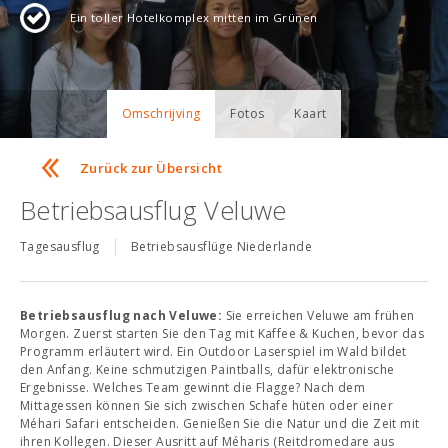
Ein toller Hotelkomplex mitten im Grünen
Omschrijving
Fotos
Kaart
Zurück zur Übersicht
Betriebsausflug Veluwe
Tagesausflug
Betriebsausflüge Niederlande
Betriebsausflug nach Veluwe:
Sie erreichen Veluwe am frühen
Morgen. Zuerst starten Sie den Tag mit Kaffee & Kuchen, bevor das
Programm erläutert wird. Ein Outdoor Laserspiel im Wald bildet
den Anfang. Keine schmutzigen Paintballs, dafür elektronische
Ergebnisse. Welches Team gewinnt die Flagge? Nach dem
Mittagessen können Sie sich zwischen Schafe hüten oder einer
Méhari Safari entscheiden. Genießen Sie die Natur und die Zeit mit
ihren Kollegen. Dieser Ausritt auf Méharis (Reitdromedare aus