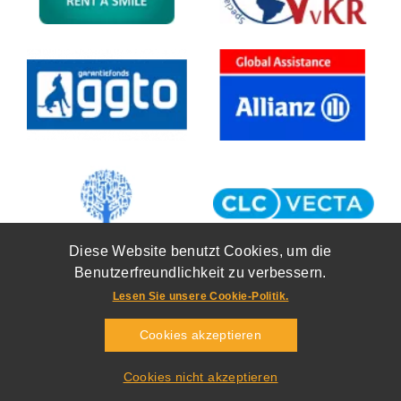
Diese Website benutzt Cookies, um die
Benutzerfreundlichkeit zu verbessern.
Lesen Sie unsere Cookie-Politik.
Cookies akzeptieren
Copyright 2026
Training und Travel
Bieslook 2d
,
6942 SG
Didam
Cookie-Politik
Allgemeine Geschäftsbedingungen
Privacy
Cookies nicht akzeptieren
Realisatie door PowerAssist
Webdesign Arnhem
Powered by
IQ cms